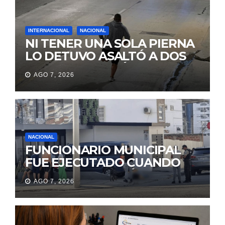
INTERNACIONAL
NACIONAL
NI TENER UNA SOLA PIERNA
LO DETUVO ASALTÓ A DOS
MUJERES Y HUYÓ
AGO 7, 2026
BRINCANDO.
NACIONAL
FUNCIONARIO MUNICIPAL
FUE EJECUTADO CUANDO
IBA A UNA REUNIÓN DE
AGO 7, 2026
TRABAJO EN MANTA