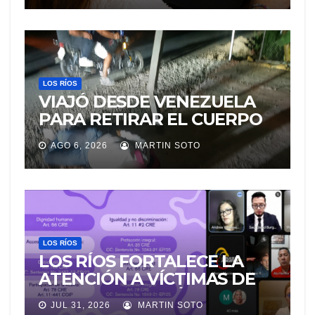
CIUDADANÍA SOBRE
TRÁMITES JUDICIALES
LOS RÍOS
VIAJÓ DESDE VENEZUELA
PARA RETIRAR EL CUERPO
DE SU MARIDO QUE
AGO 6, 2026
MARTIN SOTO
PERMANECIÓ SEIS DÍAS EN
LA MORGUE
LOS RÍOS
LOS RÍOS FORTALECE LA
ATENCIÓN A VÍCTIMAS DE
VIOLENCIA DE GÉNERO
JUL 31, 2026
MARTIN SOTO
PARA EVITAR LA