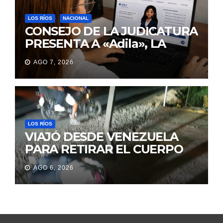
LOS RÍOS
NACIONAL
CONSEJO DE LA JUDICATURA
PRESENTA A «Adila», LA
ASISTENTE VIRTUAL QUE
AGO 7, 2026
ORIENTA A LA CIUDADANÍA
SOBRE TRÁMITES
JUDICIALES
LOS RÍOS
VIAJÓ DESDE VENEZUELA
PARA RETIRAR EL CUERPO
DE SU MARIDO QUE
AGO 6, 2026
PERMANECIÓ SEIS DÍAS EN
LA MORGUE