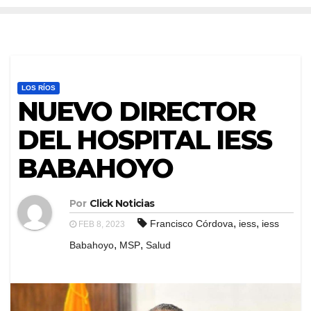
LOS RÍOS
NUEVO DIRECTOR
DEL HOSPITAL IESS
BABAHOYO
Por
Click Noticias
,
,
Francisco Córdova
iess
iess
FEB 8, 2023
,
,
Babahoyo
MSP
Salud