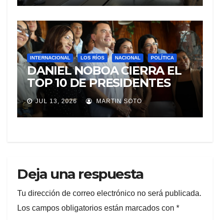
INTERNACIONAL
LOS RÍOS
NACIONAL
POLÍTICA
DANIEL NOBOA CIERRA EL
TOP 10 DE PRESIDENTES
CON MEJOR IMAGEN EN
JUL 13, 2026
MARTIN SOTO
AMÉRICA LATINA
Deja una respuesta
Tu dirección de correo electrónico no será publicada.
Los campos obligatorios están marcados con
*