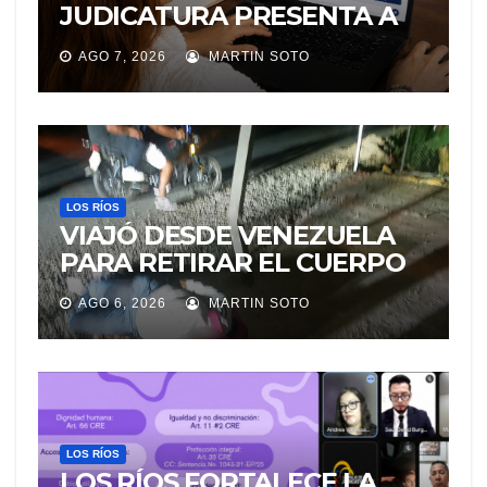
JUDICATURA PRESENTA A
«Adila», LA ASISTENTE
AGO 7, 2026
MARTIN SOTO
VIRTUAL QUE ORIENTA A LA
CIUDADANÍA SOBRE
TRÁMITES JUDICIALES
LOS RÍOS
VIAJÓ DESDE VENEZUELA
PARA RETIRAR EL CUERPO
DE SU MARIDO QUE
AGO 6, 2026
MARTIN SOTO
PERMANECIÓ SEIS DÍAS EN
LA MORGUE
LOS RÍOS
LOS RÍOS FORTALECE LA