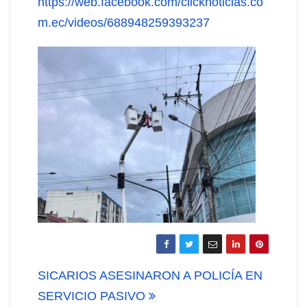
https://web.facebook.com/clicknoticias.co
m.ec/videos/688948259393237
Navegación
SICARIOS ASESINARON A POLICÍA EN
de
SERVICIO PASIVO