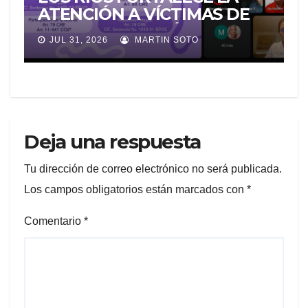
ATENCIÓN A VÍCTIMAS DE
VIOLENCIA DE GÉNERO
JUL 31, 2026
MARTIN SOTO
PARA EVITAR LA
REVICTIMIZACIÓN
Deja una respuesta
Tu dirección de correo electrónico no será publicada.
Los campos obligatorios están marcados con
*
Comentario
*