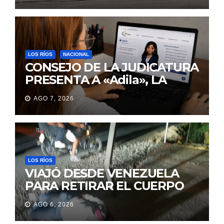
LOS RÍOS
NACIONAL
CONSEJO DE LA JUDICATURA
PRESENTA A «Adila», LA
ASISTENTE VIRTUAL QUE
AGO 7, 2026
ORIENTA A LA CIUDADANÍA
SOBRE TRÁMITES
JUDICIALES
LOS RÍOS
VIAJÓ DESDE VENEZUELA
PARA RETIRAR EL CUERPO
DE SU MARIDO QUE
AGO 6, 2026
PERMANECIÓ SEIS DÍAS EN
LA MORGUE