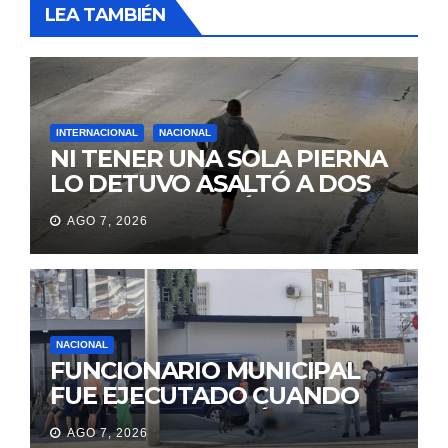
LEA TAMBIÉN
INTERNACIONAL
NACIONAL
NI TENER UNA SOLA PIERNA
LO DETUVO ASALTÓ A DOS
MUJERES Y HUYÓ
AGO 7, 2026
BRINCANDO.
NACIONAL
FUNCIONARIO MUNICIPAL
FUE EJECUTADO CUANDO
IBA A UNA REUNIÓN DE
AGO 7, 2026
TRABAJO EN MANTA