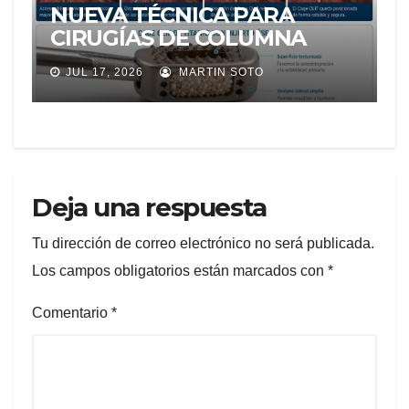
NUEVA TÉCNICA PARA
CIRUGÍAS DE COLUMNA
LLEGA A ECUADOR Y
JUL 17, 2026
MARTIN SOTO
AMPLÍA LAS OPCIONES
PARA PACIENTES CON
DOLOR LUMBAR
Deja una respuesta
Tu dirección de correo electrónico no será publicada.
Los campos obligatorios están marcados con
*
Comentario
*