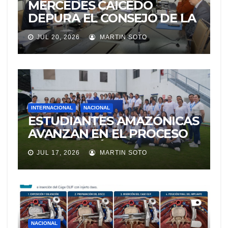
MERCEDES CAICEDO
DEPURA EL CONSEJO DE LA
JUDICATURA
JUL 20, 2026
MARTIN SOTO
INTERNACIONAL
NACIONAL
ESTUDIANTES AMAZÓNICAS
AVANZAN EN EL PROCESO
DE SELECCIÓN PARA
JUL 17, 2026
MARTIN SOTO
REPRESENTAR A ECUADOR
EN EXPERIENCIA
EDUCATIVA DE LA NASA
NACIONAL