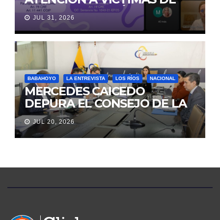
VIOLENCIA DE GÉNERO
JUL 31, 2026
PARA EVITAR LA
REVICTIMIZACIÓN
BABAHOYO
LA ENTREVISTA
LOS RÍOS
NACIONAL
MERCEDES CAICEDO
DEPURA EL CONSEJO DE LA
JUDICATURA
JUL 20, 2026