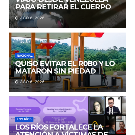
PARA RETIRAR EL CUERPO
DE SU MARIDO QUE
AGO 6, 2026
PERMANECIÓ SEIS DÍAS EN
LA MORGUE
NACIONAL
QUISO EVITAR EL R0B0 Y LO
MATARON SIN PIEDAD
AGO 6, 2026
LOS RÍOS
LOS RÍOS FORTALECE LA
ATENCIÓN A VÍCTIMAS DE