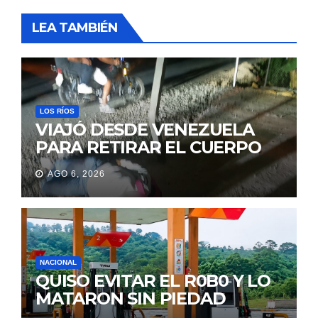
LEA TAMBIÉN
LOS RÍOS
VIAJÓ DESDE VENEZUELA
PARA RETIRAR EL CUERPO
DE SU MARIDO QUE
AGO 6, 2026
PERMANECIÓ SEIS DÍAS EN
LA MORGUE
NACIONAL
QUISO EVITAR EL R0B0 Y LO
MATARON SIN PIEDAD