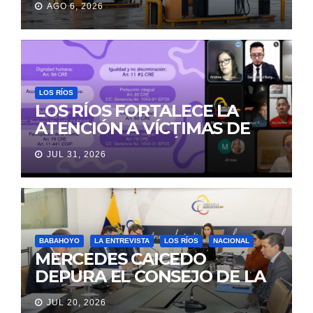
AGO 6, 2026
LOS RÍOS
LOS RÍOS FORTALECE LA
ATENCIÓN A VÍCTIMAS DE
VIOLENCIA DE GÉNERO
JUL 31, 2026
PARA EVITAR LA
REVICTIMIZACIÓN
BABAHOYO
LA ENTREVISTA
LOS RÍOS
NACIONAL
MERCEDES CAICEDO
DEPURA EL CONSEJO DE LA
JUDICATURA
JUL 20, 2026