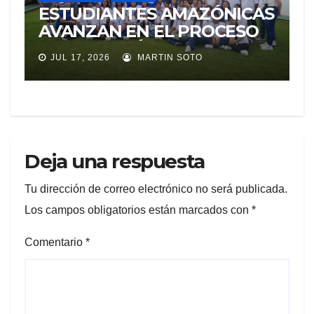
ESTUDIANTES AMAZÓNICAS
AVANZAN EN EL PROCESO
DE SELECCIÓN PARA
JUL 17, 2026
MARTIN SOTO
REPRESENTAR A ECUADOR
EN EXPERIENCIA
EDUCATIVA DE LA NASA
Deja una respuesta
Tu dirección de correo electrónico no será publicada.
Los campos obligatorios están marcados con
*
Comentario
*