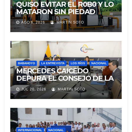
QUISO EVITAR EL R0B0 Y LO
MATARON SIN PIEDAD
AGO 6, 2026
MARTIN SOTO
BABAHOYO
LA ENTREVISTA
LOS RÍOS
NACIONAL
MERCEDES CAICEDO
DEPURA EL CONSEJO DE LA
JUDICATURA
JUL 20, 2026
MARTIN SOTO
INTERNACIONAL
NACIONAL