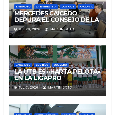
BABAHOYO
LA ENTREVISTA
LOS RÍOS
NACIONAL
MERCEDES CAICEDO
DEPURA EL CONSEJO DE LA
JUDICATURA
JUL 20, 2026
MARTIN SOTO
BABAHOYO
LOS RÍOS
QUEVEDO
LA UTB ES «HARTA PELOTA»
EN LA LIGAPRO
UNIVERSITARIA VAPORAL
JUL 7, 2026
MARTIN SOTO