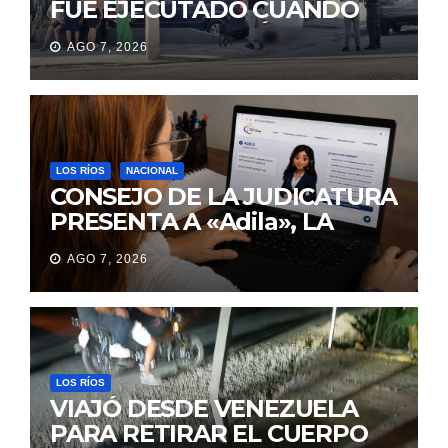
FUE EJECUTADO CUANDO
IBA A UNA REUNIÓN DE
AGO 7, 2026
TRABAJO EN MANTA
LOS RÍOS
NACIONAL
CONSEJO DE LA JUDICATURA
PRESENTA A «Adila», LA
ASISTENTE VIRTUAL QUE
AGO 7, 2026
ORIENTA A LA CIUDADANÍA
SOBRE TRÁMITES
JUDICIALES
LOS RÍOS
VIAJÓ DESDE VENEZUELA
PARA RETIRAR EL CUERPO