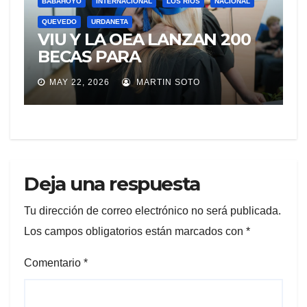
BABAHOYO
INTERNACIONAL
LOS RÍOS
NACIONAL
QUEVEDO
URDANETA
VIU Y LA OEA LANZAN 200
BECAS PARA
ECUATORIANOS QUE
MAY 22, 2026
MARTIN SOTO
DESEEN CURSAR
MAESTRÍAS ONLINE CON
CALIDAD EUROPEA
Deja una respuesta
Tu dirección de correo electrónico no será publicada.
Los campos obligatorios están marcados con
*
Comentario
*