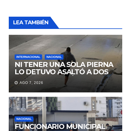
LEA TAMBIÉN
INTERNACIONAL
NACIONAL
NI TENER UNA SOLA PIERNA
LO DETUVO ASALTÓ A DOS
MUJERES Y HUYÓ
AGO 7, 2026
BRINCANDO.
NACIONAL
FUNCIONARIO MUNICIPAL