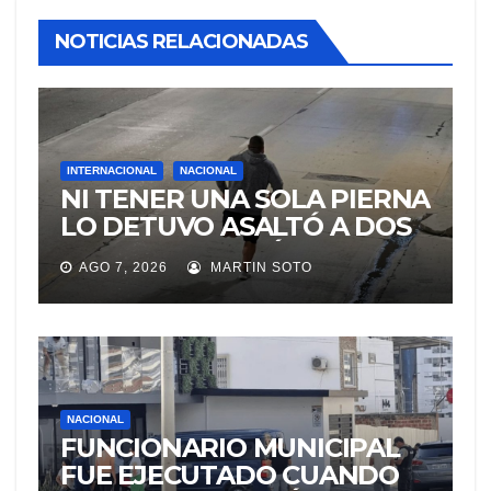
NOTICIAS RELACIONADAS
INTERNACIONAL
NACIONAL
NI TENER UNA SOLA PIERNA
LO DETUVO ASALTÓ A DOS
MUJERES Y HUYÓ
AGO 7, 2026
MARTIN SOTO
BRINCANDO.
NACIONAL
FUNCIONARIO MUNICIPAL
FUE EJECUTADO CUANDO