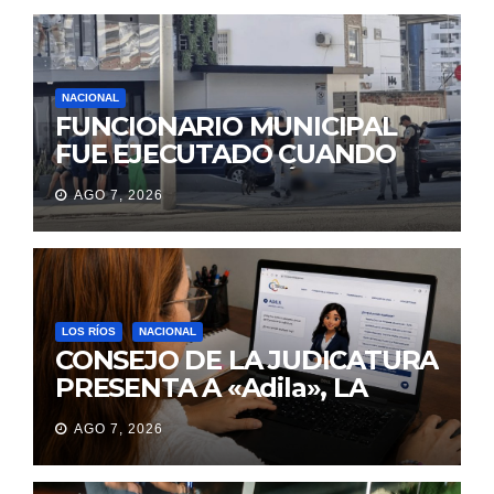
NACIONAL
FUNCIONARIO MUNICIPAL
FUE EJECUTADO CUANDO
IBA A UNA REUNIÓN DE
AGO 7, 2026
TRABAJO EN MANTA
LOS RÍOS
NACIONAL
CONSEJO DE LA JUDICATURA
PRESENTA A «Adila», LA
ASISTENTE VIRTUAL QUE
AGO 7, 2026
ORIENTA A LA CIUDADANÍA
SOBRE TRÁMITES