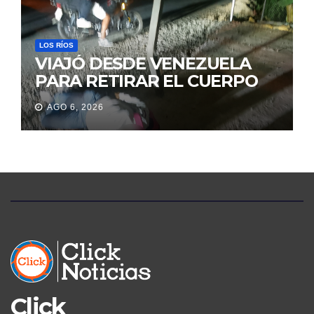
JUDICIALES
LOS RÍOS
VIAJÓ DESDE VENEZUELA
PARA RETIRAR EL CUERPO
DE SU MARIDO QUE
AGO 6, 2026
PERMANECIÓ SEIS DÍAS EN
LA MORGUE
Click