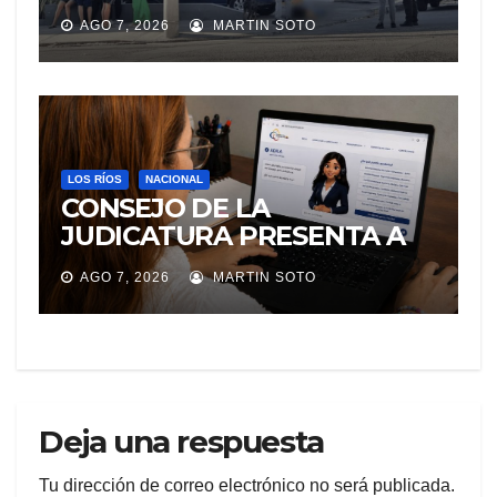
IBA A UNA REUNIÓN DE
AGO 7, 2026
MARTIN SOTO
TRABAJO EN MANTA
LOS RÍOS
NACIONAL
CONSEJO DE LA
JUDICATURA PRESENTA A
«Adila», LA ASISTENTE
AGO 7, 2026
MARTIN SOTO
VIRTUAL QUE ORIENTA A LA
CIUDADANÍA SOBRE
TRÁMITES JUDICIALES
Deja una respuesta
Tu dirección de correo electrónico no será publicada.