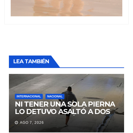
LEA TAMBIÉN
INTERNACIONAL
NACIONAL
NI TENER UNA SOLA PIERNA
LO DETUVO ASALTÓ A DOS
MUJERES Y HUYÓ
AGO 7, 2026
BRINCANDO.