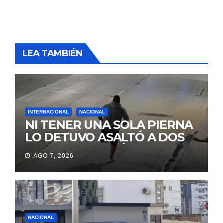
LEA TAMBIÉN
INTERNACIONAL
NACIONAL
NI TENER UNA SOLA PIERNA
LO DETUVO ASALTÓ A DOS
MUJERES Y HUYÓ
AGO 7, 2026
BRINCANDO.
NACIONAL