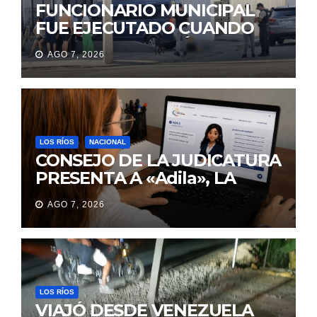
FUNCIONARIO MUNICIPAL
FUE EJECUTADO CUANDO
IBA A UNA REUNIÓN DE
AGO 7, 2026
TRABAJO EN MANTA
LOS RÍOS
NACIONAL
CONSEJO DE LA JUDICATURA
PRESENTA A «Adila», LA
ASISTENTE VIRTUAL QUE
AGO 7, 2026
ORIENTA A LA CIUDADANÍA
SOBRE TRÁMITES
JUDICIALES
LOS RÍOS
VIAJÓ DESDE VENEZUELA