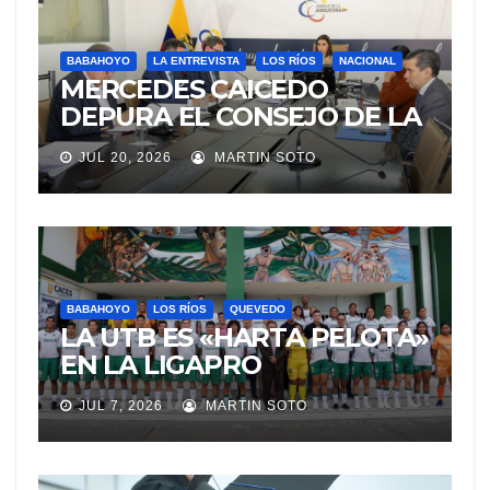
BABAHOYO
LA ENTREVISTA
LOS RÍOS
NACIONAL
MERCEDES CAICEDO
DEPURA EL CONSEJO DE LA
JUDICATURA
JUL 20, 2026
MARTIN SOTO
BABAHOYO
LOS RÍOS
QUEVEDO
LA UTB ES «HARTA PELOTA»
EN LA LIGAPRO
UNIVERSITARIA VAPORAL
JUL 7, 2026
MARTIN SOTO