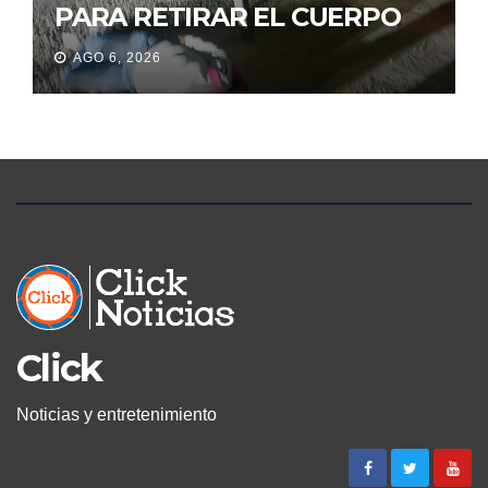
PARA RETIRAR EL CUERPO
DE SU MARIDO QUE
AGO 6, 2026
PERMANECIÓ SEIS DÍAS EN
LA MORGUE
Click
Noticias y entretenimiento