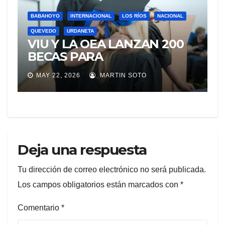
BABAHOYO
INTERNACIONAL
LOS RÍOS
NACIONAL
QUEVEDO
URDANETA
VIU Y LA OEA LANZAN 200
BECAS PARA
ECUATORIANOS QUE
MAY 22, 2026
MARTIN SOTO
DESEEN CURSAR
MAESTRÍAS ONLINE CON
CALIDAD EUROPEA
Deja una respuesta
Tu dirección de correo electrónico no será publicada.
Los campos obligatorios están marcados con
*
Comentario
*