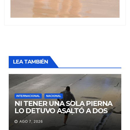
LEA TAMBIÉN
INTERNACIONAL
NACIONAL
NI TENER UNA SOLA PIERNA
LO DETUVO ASALTÓ A DOS
MUJERES Y HUYÓ
AGO 7, 2026
BRINCANDO.