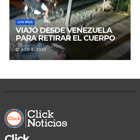
JUDICIALES
LOS RÍOS
VIAJÓ DESDE VENEZUELA
PARA RETIRAR EL CUERPO
DE SU MARIDO QUE
AGO 6, 2026
PERMANECIÓ SEIS DÍAS EN
LA MORGUE
Click