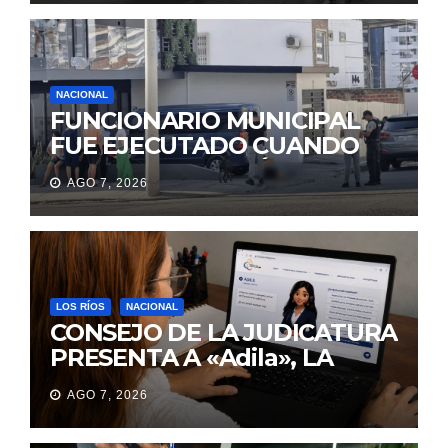
NACIONAL
FUNCIONARIO MUNICIPAL
FUE EJECUTADO CUANDO
IBA A UNA REUNIÓN DE
AGO 7, 2026
TRABAJO EN MANTA
LOS RÍOS
NACIONAL
CONSEJO DE LA JUDICATURA
PRESENTA A «Adila», LA
ASISTENTE VIRTUAL QUE
AGO 7, 2026
ORIENTA A LA CIUDADANÍA
SOBRE TRÁMITES