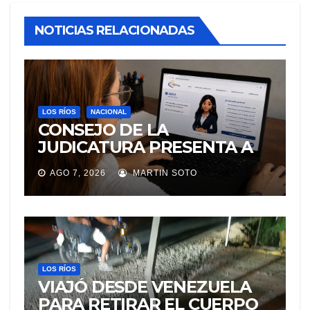
NOTICIAS RELACIONADAS
LOS RÍOS
NACIONAL
CONSEJO DE LA
JUDICATURA PRESENTA A
«Adila», LA ASISTENTE
AGO 7, 2026
MARTIN SOTO
VIRTUAL QUE ORIENTA A LA
CIUDADANÍA SOBRE
TRÁMITES JUDICIALES
LOS RÍOS
VIAJÓ DESDE VENEZUELA
PARA RETIRAR EL CUERPO