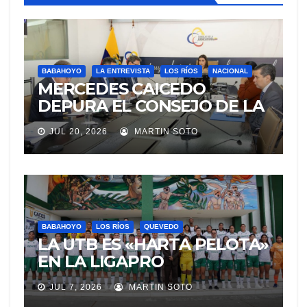
BABAHOYO
LA ENTREVISTA
LOS RÍOS
NACIONAL
MERCEDES CAICEDO
DEPURA EL CONSEJO DE LA
JUDICATURA
JUL 20, 2026
MARTIN SOTO
BABAHOYO
LOS RÍOS
QUEVEDO
LA UTB ES «HARTA PELOTA»
EN LA LIGAPRO
UNIVERSITARIA VAPORAL
JUL 7, 2026
MARTIN SOTO