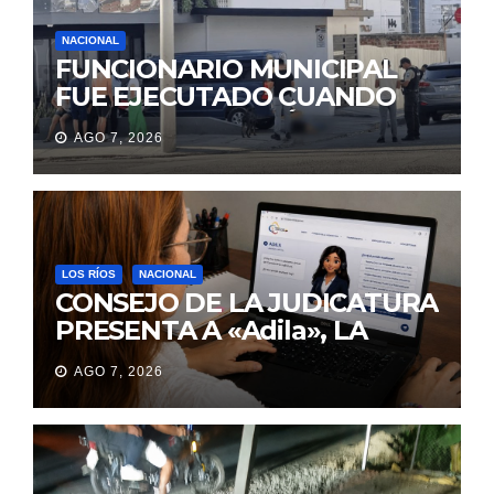
NACIONAL
FUNCIONARIO MUNICIPAL
FUE EJECUTADO CUANDO
IBA A UNA REUNIÓN DE
AGO 7, 2026
TRABAJO EN MANTA
LOS RÍOS
NACIONAL
CONSEJO DE LA JUDICATURA
PRESENTA A «Adila», LA
ASISTENTE VIRTUAL QUE
AGO 7, 2026
ORIENTA A LA CIUDADANÍA
SOBRE TRÁMITES
JUDICIALES