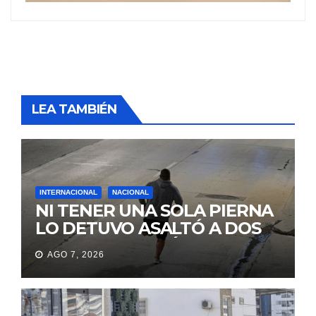
LEA TAMBIÉN
INTERNACIONAL
NACIONAL
NI TENER UNA SOLA PIERNA
LO DETUVO ASALTÓ A DOS
MUJERES Y HUYÓ
AGO 7, 2026
BRINCANDO.