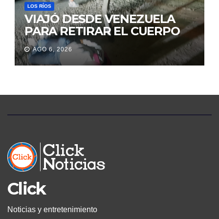
LOS RÍOS
VIAJÓ DESDE VENEZUELA
PARA RETIRAR EL CUERPO
DE SU MARIDO QUE
AGO 6, 2026
PERMANECIÓ SEIS DÍAS EN
LA MORGUE
Click
Noticias y entretenimiento