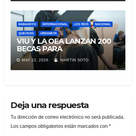
BABAHOYO
INTERNACIONAL
LOS RÍOS
NACIONAL
QUEVEDO
URDANETA
VIU Y LA OEA LANZAN 200
BECAS PARA
ECUATORIANOS QUE
MAY 22, 2026
MARTIN SOTO
DESEEN CURSAR
MAESTRÍAS ONLINE CON
CALIDAD EUROPEA
Deja una respuesta
Tu dirección de correo electrónico no será publicada.
Los campos obligatorios están marcados con
*