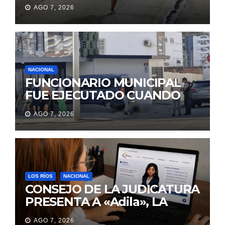
MUJERES Y HUYÓ
AGO 7, 2026
BRINCANDO.
NACIONAL
FUNCIONARIO MUNICIPAL
FUE EJECUTADO CUANDO
IBA A UNA REUNIÓN DE
AGO 7, 2026
TRABAJO EN MANTA
LOS RÍOS
NACIONAL
CONSEJO DE LA JUDICATURA
PRESENTA A «Adila», LA
ASISTENTE VIRTUAL QUE
AGO 7, 2026