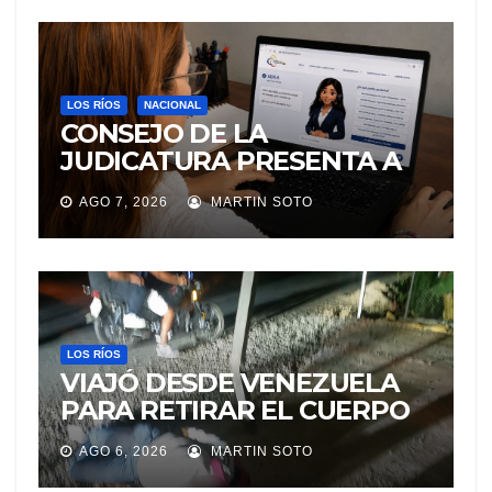
LOS RÍOS
NACIONAL
CONSEJO DE LA
JUDICATURA PRESENTA A
«Adila», LA ASISTENTE
AGO 7, 2026
MARTIN SOTO
VIRTUAL QUE ORIENTA A LA
CIUDADANÍA SOBRE
TRÁMITES JUDICIALES
LOS RÍOS
VIAJÓ DESDE VENEZUELA
PARA RETIRAR EL CUERPO
DE SU MARIDO QUE
AGO 6, 2026
MARTIN SOTO
PERMANECIÓ SEIS DÍAS EN