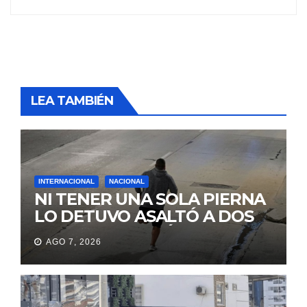
LEA TAMBIÉN
INTERNACIONAL
NACIONAL
NI TENER UNA SOLA PIERNA
LO DETUVO ASALTÓ A DOS
MUJERES Y HUYÓ
AGO 7, 2026
BRINCANDO.