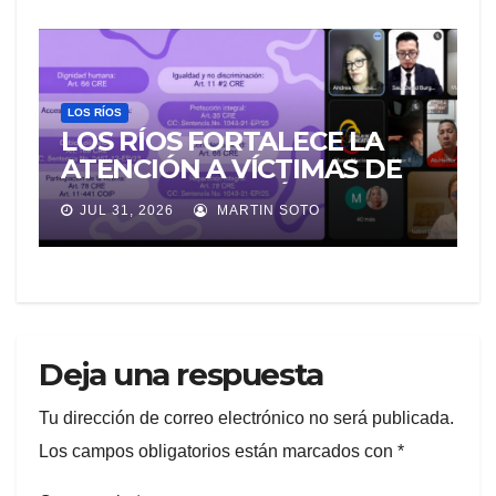
LA MORGUE
LOS RÍOS
LOS RÍOS FORTALECE LA
ATENCIÓN A VÍCTIMAS DE
VIOLENCIA DE GÉNERO
JUL 31, 2026
MARTIN SOTO
PARA EVITAR LA
REVICTIMIZACIÓN
Deja una respuesta
Tu dirección de correo electrónico no será publicada.
Los campos obligatorios están marcados con
*