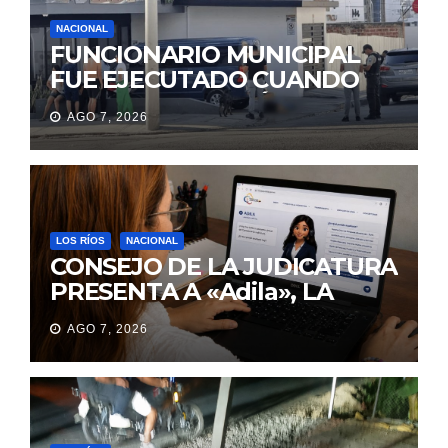
NACIONAL
FUNCIONARIO MUNICIPAL
FUE EJECUTADO CUANDO
IBA A UNA REUNIÓN DE
AGO 7, 2026
TRABAJO EN MANTA
LOS RÍOS
NACIONAL
CONSEJO DE LA JUDICATURA
PRESENTA A «Adila», LA
ASISTENTE VIRTUAL QUE
AGO 7, 2026
ORIENTA A LA CIUDADANÍA
SOBRE TRÁMITES
JUDICIALES