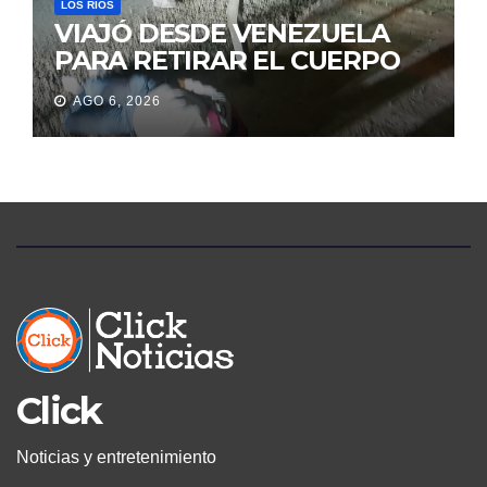
LOS RÍOS
VIAJÓ DESDE VENEZUELA
PARA RETIRAR EL CUERPO
DE SU MARIDO QUE
AGO 6, 2026
PERMANECIÓ SEIS DÍAS EN
LA MORGUE
Click
Noticias y entretenimiento