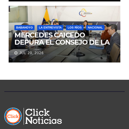
REVICTIMIZACIÓN
BABAHOYO
LA ENTREVISTA
LOS RÍOS
NACIONAL
MERCEDES CAICEDO
DEPURA EL CONSEJO DE LA
JUDICATURA
JUL 20, 2026