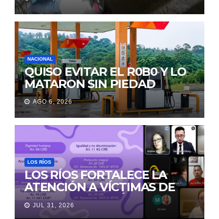
PERMANECIÓ SEIS DÍAS EN
LA MORGUE
NACIONAL
QUISO EVITAR EL R0B0 Y LO
MATARON SIN PIEDAD
AGO 6, 2026
LOS RÍOS
LOS RÍOS FORTALECE LA
ATENCIÓN A VÍCTIMAS DE
VIOLENCIA DE GÉNERO
JUL 31, 2026
PARA EVITAR LA