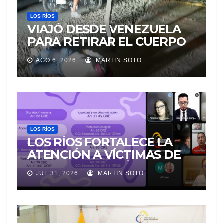
LOS RÍOS
VIAJÓ DESDE VENEZUELA
PARA RETIRAR EL CUERPO
DE SU MARIDO QUE
AGO 6, 2026
MARTIN SOTO
PERMANECIÓ SEIS DÍAS EN
LA MORGUE
LOS RÍOS
LOS RÍOS FORTALECE LA
ATENCIÓN A VÍCTIMAS DE
VIOLENCIA DE GÉNERO
JUL 31, 2026
MARTIN SOTO
PARA EVITAR LA
REVICTIMIZACIÓN