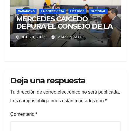
BABAHOYO
LA ENTREVISTA
LOS RÍOS
NACIONAL
MERCEDES CAICEDO
DEPURA EL CONSEJO DE LA
JUDICATURA
JUL 20, 2026
MARTIN SOTO
Deja una respuesta
Tu dirección de correo electrónico no será publicada.
Los campos obligatorios están marcados con
*
Comentario
*