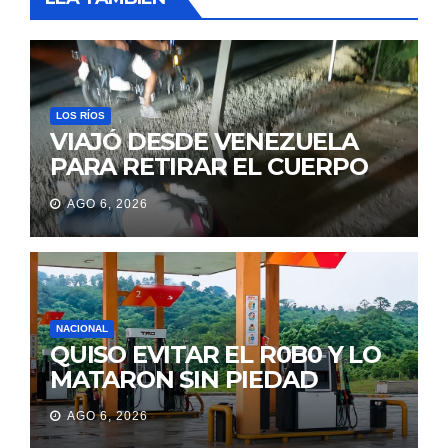
LOS RÍOS
VIAJÓ DESDE VENEZUELA
PARA RETIRAR EL CUERPO
DE SU MARIDO QUE
AGO 6, 2026
PERMANECIÓ SEIS DÍAS EN
LA MORGUE
NACIONAL
QUISO EVITAR EL R0B0 Y LO
MATARON SIN PIEDAD
AGO 6, 2026