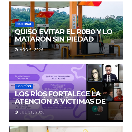
NACIONAL
QUISO EVITAR EL R0B0 Y LO
MATARON SIN PIEDAD
AGO 6, 2026
LOS RÍOS
LOS RÍOS FORTALECE LA
ATENCIÓN A VÍCTIMAS DE
VIOLENCIA DE GÉNERO
JUL 31, 2026
PARA EVITAR LA
REVICTIMIZACIÓN