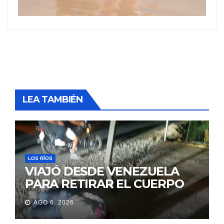
LEA TAMBIÉN
LOS RÍOS
VIAJÓ DESDE VENEZUELA
PARA RETIRAR EL CUERPO
DE SU MARIDO QUE
AGO 6, 2026
PERMANECIÓ SEIS DÍAS EN
LA MORGUE