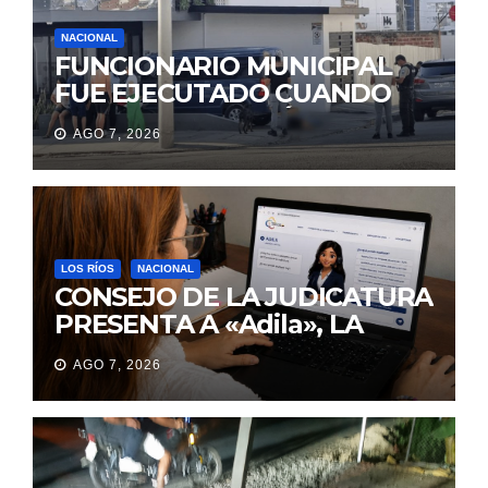
NACIONAL
FUNCIONARIO MUNICIPAL
FUE EJECUTADO CUANDO
IBA A UNA REUNIÓN DE
AGO 7, 2026
TRABAJO EN MANTA
LOS RÍOS
NACIONAL
CONSEJO DE LA JUDICATURA
PRESENTA A «Adila», LA
ASISTENTE VIRTUAL QUE
AGO 7, 2026
ORIENTA A LA CIUDADANÍA
SOBRE TRÁMITES
JUDICIALES