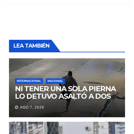
LEA TAMBIÉN
INTERNACIONAL
NACIONAL
NI TENER UNA SOLA PIERNA
LO DETUVO ASALTÓ A DOS
MUJERES Y HUYÓ
AGO 7, 2026
BRINCANDO.