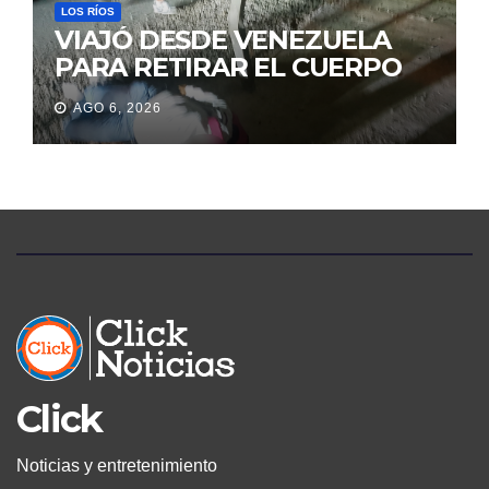
LOS RÍOS
VIAJÓ DESDE VENEZUELA
PARA RETIRAR EL CUERPO
DE SU MARIDO QUE
AGO 6, 2026
PERMANECIÓ SEIS DÍAS EN
LA MORGUE
Click
Noticias y entretenimiento