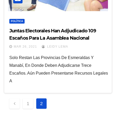
POLÍTICA
Juntas Electorales Han Adjudicado 109
Escaños Para La Asamblea Nacional
MAR 26, 2021
LEIDY LEMA
Solo Restan Las Provincias De Esmeraldas Y
Manabí, En Donde Deben Adjudicarse Trece
Escaños. Aún Pueden Presentarse Recursos Legales
A
Paginación
1
2
De