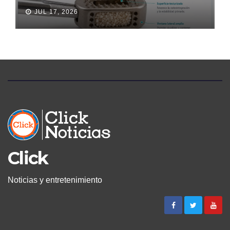
LLEGA A ECUADOR Y AMPLÍA
JUL 17, 2026
LAS OPCIONES PARA
PACIENTES CON DOLOR
LUMBAR
Click
Noticias y entretenimiento