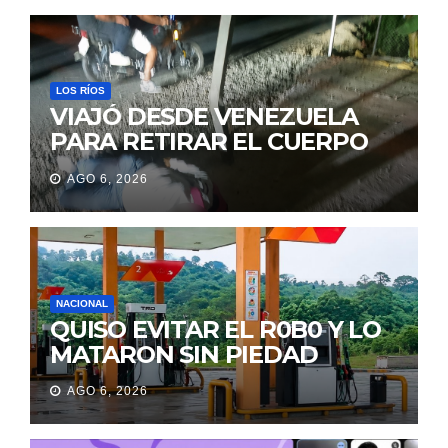
LOS RÍOS
VIAJÓ DESDE VENEZUELA
PARA RETIRAR EL CUERPO
DE SU MARIDO QUE
AGO 6, 2026
PERMANECIÓ SEIS DÍAS EN
LA MORGUE
NACIONAL
QUISO EVITAR EL R0B0 Y LO
MATARON SIN PIEDAD
AGO 6, 2026