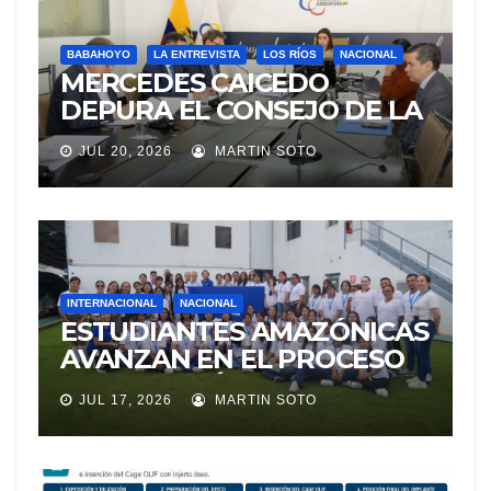
BABAHOYO
LA ENTREVISTA
LOS RÍOS
NACIONAL
MERCEDES CAICEDO
DEPURA EL CONSEJO DE LA
JUDICATURA
JUL 20, 2026
MARTIN SOTO
INTERNACIONAL
NACIONAL
ESTUDIANTES AMAZÓNICAS
AVANZAN EN EL PROCESO
DE SELECCIÓN PARA
JUL 17, 2026
MARTIN SOTO
REPRESENTAR A ECUADOR
EN EXPERIENCIA
EDUCATIVA DE LA NASA