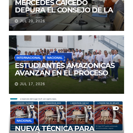
MERCEDES CAICEDO
DEPURA EL CONSEJO DE LA
JUDICATURA
JUL 20, 2026
INTERNACIONAL
NACIONAL
ESTUDIANTES AMAZÓNICAS
AVANZAN EN EL PROCESO
DE SELECCIÓN PARA
JUL 17, 2026
REPRESENTAR A ECUADOR
EN EXPERIENCIA EDUCATIVA
DE LA NASA
NACIONAL
NUEVA TÉCNICA PARA