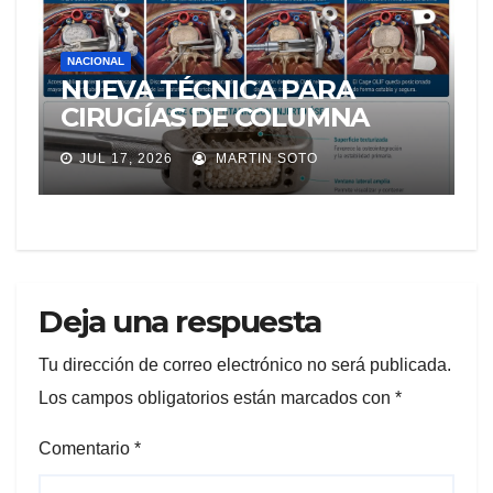
NACIONAL
NUEVA TÉCNICA PARA
CIRUGÍAS DE COLUMNA
LLEGA A ECUADOR Y
JUL 17, 2026
MARTIN SOTO
AMPLÍA LAS OPCIONES
PARA PACIENTES CON
DOLOR LUMBAR
Deja una respuesta
Tu dirección de correo electrónico no será publicada.
Los campos obligatorios están marcados con
*
Comentario
*