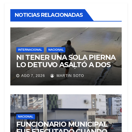
NOTICIAS RELACIONADAS
INTERNACIONAL
NACIONAL
NI TENER UNA SOLA PIERNA
LO DETUVO ASALTÓ A DOS
MUJERES Y HUYÓ
AGO 7, 2026
MARTIN SOTO
BRINCANDO.
NACIONAL
FUNCIONARIO MUNICIPAL
FUE EJECUTADO CUANDO