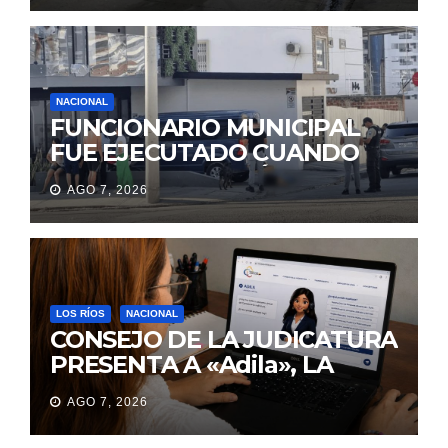
NACIONAL
FUNCIONARIO MUNICIPAL
FUE EJECUTADO CUANDO
IBA A UNA REUNIÓN DE
AGO 7, 2026
TRABAJO EN MANTA
LOS RÍOS
NACIONAL
CONSEJO DE LA JUDICATURA
PRESENTA A «Adila», LA
ASISTENTE VIRTUAL QUE
AGO 7, 2026
ORIENTA A LA CIUDADANÍA
SOBRE TRÁMITES