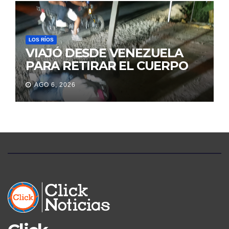
JUDICIALES
LOS RÍOS
VIAJÓ DESDE VENEZUELA
PARA RETIRAR EL CUERPO
DE SU MARIDO QUE
AGO 6, 2026
PERMANECIÓ SEIS DÍAS EN
LA MORGUE