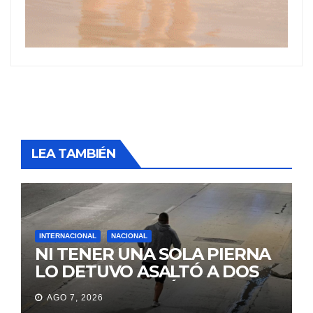
LEA TAMBIÉN
INTERNACIONAL
NACIONAL
NI TENER UNA SOLA PIERNA
LO DETUVO ASALTÓ A DOS
MUJERES Y HUYÓ
AGO 7, 2026
BRINCANDO.