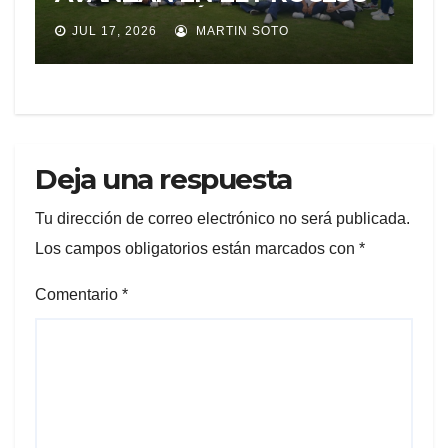
DE SELECCIÓN PARA
JUL 17, 2026
MARTIN SOTO
REPRESENTAR A ECUADOR
EN EXPERIENCIA
EDUCATIVA DE LA NASA
Deja una respuesta
Tu dirección de correo electrónico no será publicada.
Los campos obligatorios están marcados con
*
Comentario
*