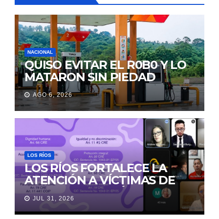
NACIONAL
QUISO EVITAR EL R0B0 Y LO
MATARON SIN PIEDAD
AGO 6, 2026
LOS RÍOS
LOS RÍOS FORTALECE LA
ATENCIÓN A VÍCTIMAS DE
VIOLENCIA DE GÉNERO
JUL 31, 2026
PARA EVITAR LA
REVICTIMIZACIÓN