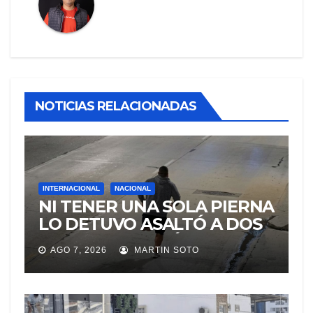
NOTICIAS RELACIONADAS
INTERNACIONAL
NACIONAL
NI TENER UNA SOLA PIERNA
LO DETUVO ASALTÓ A DOS
MUJERES Y HUYÓ
AGO 7, 2026
MARTIN SOTO
BRINCANDO.