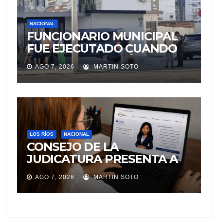
NACIONAL
FUNCIONARIO MUNICIPAL
FUE EJECUTADO CUANDO
IBA A UNA REUNIÓN DE
AGO 7, 2026
MARTIN SOTO
TRABAJO EN MANTA
LOS RÍOS
NACIONAL
CONSEJO DE LA
JUDICATURA PRESENTA A
«Adila», LA ASISTENTE
AGO 7, 2026
MARTIN SOTO
VIRTUAL QUE ORIENTA A LA
CIUDADANÍA SOBRE
TRÁMITES JUDICIALES