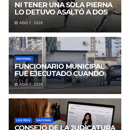
NI TENER UNA SOLA PIERNA
LO DETUVO ASALTÓ A DOS
MUJERES Y HUYÓ
AGO 7, 2026
BRINCANDO.
NACIONAL
FUNCIONARIO MUNICIPAL
FUE EJECUTADO CUANDO
IBA A UNA REUNIÓN DE
AGO 7, 2026
TRABAJO EN MANTA
LOS RÍOS
NACIONAL
CONSEJO DE LA JUDICATURA