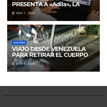
PRESENTA A «Adila», LA
ASISTENTE VIRTUAL QUE
AGO 7, 2026
ORIENTA A LA CIUDADANÍA
SOBRE TRÁMITES
JUDICIALES
LOS RÍOS
VIAJÓ DESDE VENEZUELA
PARA RETIRAR EL CUERPO
DE SU MARIDO QUE
AGO 6, 2026
PERMANECIÓ SEIS DÍAS EN
LA MORGUE