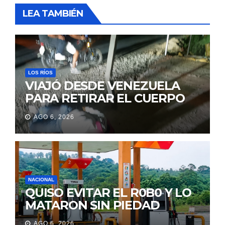
LEA TAMBIÉN
LOS RÍOS
VIAJÓ DESDE VENEZUELA
PARA RETIRAR EL CUERPO
DE SU MARIDO QUE
AGO 6, 2026
PERMANECIÓ SEIS DÍAS EN
LA MORGUE
NACIONAL
QUISO EVITAR EL R0B0 Y LO
MATARON SIN PIEDAD
AGO 6, 2026