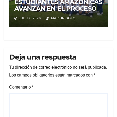
ESTUDIANTES AMAZÓNICAS
AVANZAN EN EL PROCESO
DE SELECCIÓN PARA
JUL 17, 2026
MARTIN SOTO
REPRESENTAR A ECUADOR
EN EXPERIENCIA
EDUCATIVA DE LA NASA
Deja una respuesta
Tu dirección de correo electrónico no será publicada.
Los campos obligatorios están marcados con
*
Comentario
*