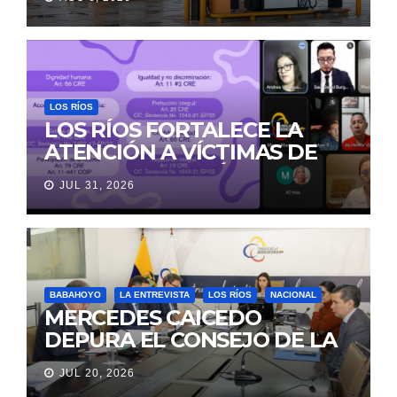
LOS RÍOS
LOS RÍOS FORTALECE LA
ATENCIÓN A VÍCTIMAS DE
VIOLENCIA DE GÉNERO
JUL 31, 2026
PARA EVITAR LA
REVICTIMIZACIÓN
BABAHOYO
LA ENTREVISTA
LOS RÍOS
NACIONAL
MERCEDES CAICEDO
DEPURA EL CONSEJO DE LA
JUDICATURA
JUL 20, 2026