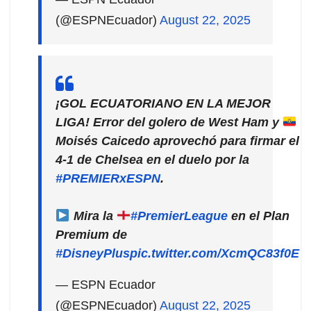
(@ESPNEcuador)
August 22, 2025
¡GOL ECUATORIANO EN LA MEJOR
LIGA! Error del golero de West Ham y
Moisés Caicedo aprovechó para firmar el
4-1 de Chelsea en el duelo por la
#PREMIERxESPN
.
Mira la
#PremierLeague
en el Plan
Premium de
#DisneyPlus
pic.twitter.com/XcmQC83f0E
— ESPN Ecuador
(@ESPNEcuador)
August 22, 2025