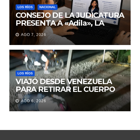
LOS RÍOS
NACIONAL
CONSEJO DE LA JUDICATURA
PRESENTA A «Adila», LA
ASISTENTE VIRTUAL QUE
AGO 7, 2026
ORIENTA A LA CIUDADANÍA
SOBRE TRÁMITES
JUDICIALES
LOS RÍOS
VIAJÓ DESDE VENEZUELA
PARA RETIRAR EL CUERPO
DE SU MARIDO QUE
AGO 6, 2026
PERMANECIÓ SEIS DÍAS EN
LA MORGUE