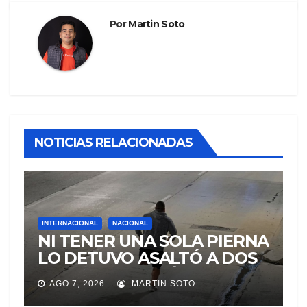
Por
Martin Soto
NOTICIAS RELACIONADAS
INTERNACIONAL
NACIONAL
NI TENER UNA SOLA PIERNA
LO DETUVO ASALTÓ A DOS
MUJERES Y HUYÓ
AGO 7, 2026
MARTIN SOTO
BRINCANDO.