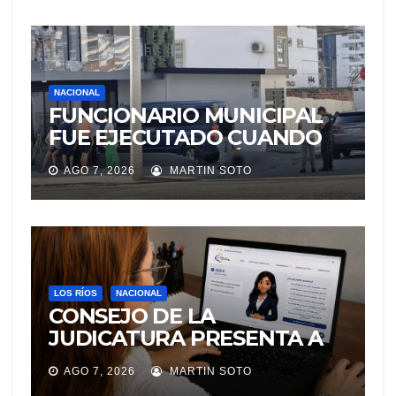
NACIONAL
FUNCIONARIO MUNICIPAL
FUE EJECUTADO CUANDO
IBA A UNA REUNIÓN DE
AGO 7, 2026
MARTIN SOTO
TRABAJO EN MANTA
LOS RÍOS
NACIONAL
CONSEJO DE LA
JUDICATURA PRESENTA A
«Adila», LA ASISTENTE
AGO 7, 2026
MARTIN SOTO
VIRTUAL QUE ORIENTA A LA