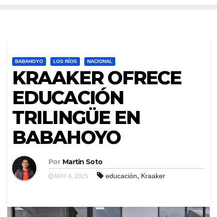
BABAHOYO
LOS RÍOS
NACIONAL
KRAAKER OFRECE
EDUCACIÓN
TRILINGÜE EN
BABAHOYO
Por
Martin Soto
,
educación
Kraaker
MAY 6, 2025