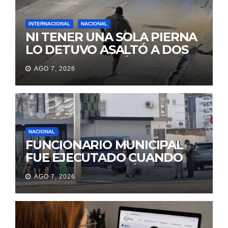
INTERNACIONAL
NACIONAL
NI TENER UNA SOLA PIERNA
LO DETUVO ASALTÓ A DOS
MUJERES Y HUYÓ
AGO 7, 2026
BRINCANDO.
NACIONAL
FUNCIONARIO MUNICIPAL
FUE EJECUTADO CUANDO
IBA A UNA REUNIÓN DE
AGO 7, 2026
TRABAJO EN MANTA