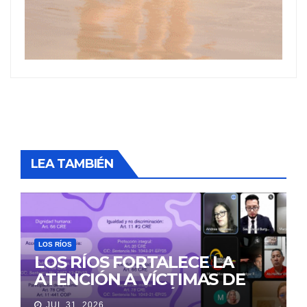
LEA TAMBIÉN
LOS RÍOS
LOS RÍOS FORTALECE LA
ATENCIÓN A VÍCTIMAS DE
VIOLENCIA DE GÉNERO
JUL 31, 2026