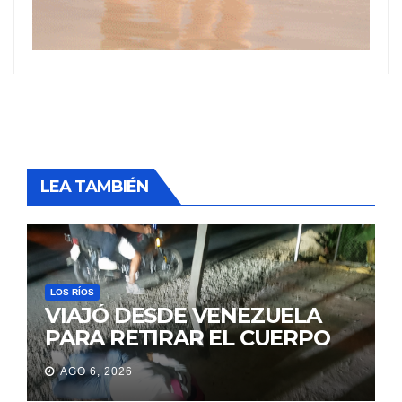
LEA TAMBIÉN
LOS RÍOS
VIAJÓ DESDE VENEZUELA
PARA RETIRAR EL CUERPO
DE SU MARIDO QUE
AGO 6, 2026
PERMANECIÓ SEIS DÍAS EN