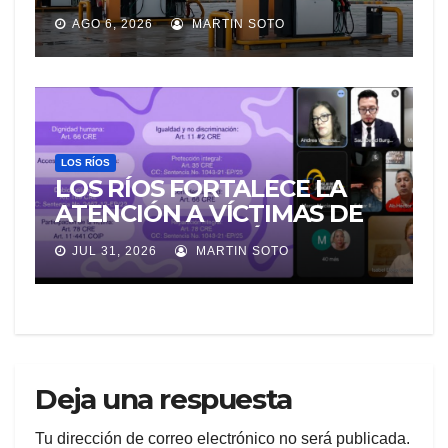
AGO 6, 2026
MARTIN SOTO
LOS RÍOS
LOS RÍOS FORTALECE LA
ATENCIÓN A VÍCTIMAS DE
VIOLENCIA DE GÉNERO
JUL 31, 2026
MARTIN SOTO
PARA EVITAR LA
REVICTIMIZACIÓN
Deja una respuesta
Tu dirección de correo electrónico no será publicada.