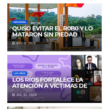
LA MORGUE
NACIONAL
QUISO EVITAR EL R0B0 Y LO
MATARON SIN PIEDAD
AGO 6, 2026
LOS RÍOS
LOS RÍOS FORTALECE LA
ATENCIÓN A VÍCTIMAS DE
VIOLENCIA DE GÉNERO
JUL 31, 2026
PARA EVITAR LA
REVICTIMIZACIÓN