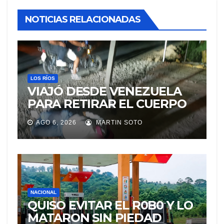
NOTICIAS RELACIONADAS
LOS RÍOS
VIAJÓ DESDE VENEZUELA
PARA RETIRAR EL CUERPO
DE SU MARIDO QUE
AGO 6, 2026
MARTIN SOTO
PERMANECIÓ SEIS DÍAS EN
LA MORGUE
NACIONAL
QUISO EVITAR EL R0B0 Y LO
MATARON SIN PIEDAD