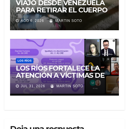
VIAJÓ DESDE VENEZUELA
PARA RETIRAR EL CUERPO
DE SU MARIDO QUE
AGO 6, 2026
MARTIN SOTO
PERMANECIÓ SEIS DÍAS EN
LA MORGUE
LOS RÍOS
LOS RÍOS FORTALECE LA
ATENCIÓN A VÍCTIMAS DE
VIOLENCIA DE GÉNERO
JUL 31, 2026
MARTIN SOTO
PARA EVITAR LA
REVICTIMIZACIÓN
Deja una respuesta