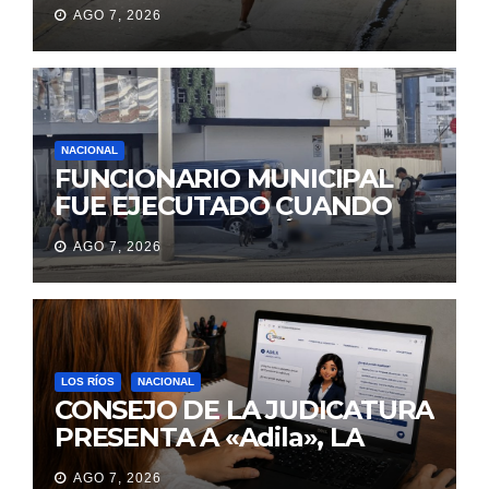
MUJERES Y HUYÓ
AGO 7, 2026
BRINCANDO.
NACIONAL
FUNCIONARIO MUNICIPAL
FUE EJECUTADO CUANDO
IBA A UNA REUNIÓN DE
AGO 7, 2026
TRABAJO EN MANTA
LOS RÍOS
NACIONAL
CONSEJO DE LA JUDICATURA
PRESENTA A «Adila», LA
ASISTENTE VIRTUAL QUE
AGO 7, 2026