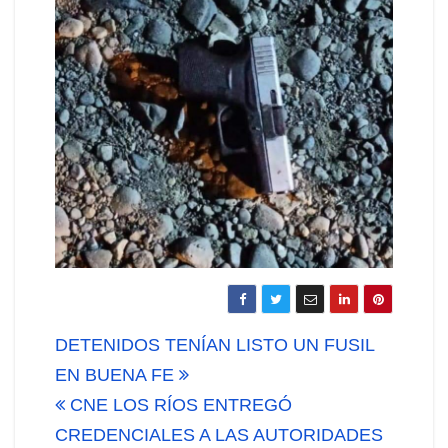
Navegación
DETENIDOS TENÍAN LISTO UN FUSIL
de
EN BUENA FE
CNE LOS RÍOS ENTREGÓ
entradas
CREDENCIALES A LAS AUTORIDADES