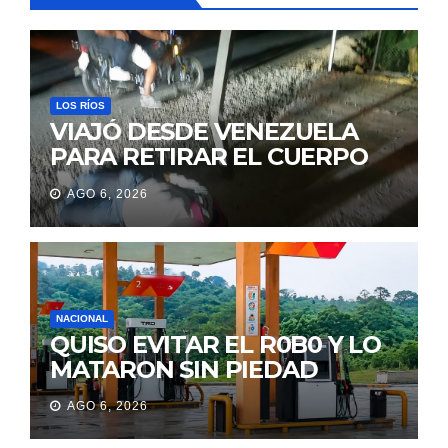
LOS RÍOS
VIAJÓ DESDE VENEZUELA
PARA RETIRAR EL CUERPO
DE SU MARIDO QUE
AGO 6, 2026
PERMANECIÓ SEIS DÍAS EN
LA MORGUE
NACIONAL
QUISO EVITAR EL R0B0 Y LO
MATARON SIN PIEDAD
AGO 6, 2026