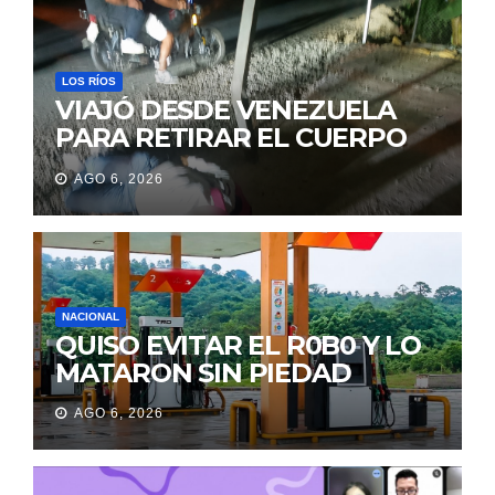
LOS RÍOS
VIAJÓ DESDE VENEZUELA
PARA RETIRAR EL CUERPO
DE SU MARIDO QUE
AGO 6, 2026
PERMANECIÓ SEIS DÍAS EN
LA MORGUE
NACIONAL
QUISO EVITAR EL R0B0 Y LO
MATARON SIN PIEDAD
AGO 6, 2026