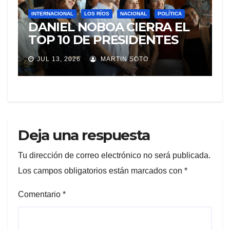
INTERNACIONAL
LOS RÍOS
NACIONAL
POLÍTICA
DANIEL NOBOA CIERRA EL
TOP 10 DE PRESIDENTES
CON MEJOR IMAGEN EN
JUL 13, 2026
MARTIN SOTO
AMÉRICA LATINA
Deja una respuesta
Tu dirección de correo electrónico no será publicada.
Los campos obligatorios están marcados con
*
Comentario
*