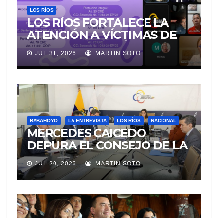
LOS RÍOS
LOS RÍOS FORTALECE LA
ATENCIÓN A VÍCTIMAS DE
VIOLENCIA DE GÉNERO
JUL 31, 2026
MARTIN SOTO
PARA EVITAR LA
REVICTIMIZACIÓN
BABAHOYO
LA ENTREVISTA
LOS RÍOS
NACIONAL
MERCEDES CAICEDO
DEPURA EL CONSEJO DE LA
JUDICATURA
JUL 20, 2026
MARTIN SOTO