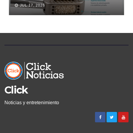
LLEGA A ECUADOR Y AMPLÍA
JUL 17, 2026
LAS OPCIONES PARA
PACIENTES CON DOLOR
LUMBAR
Click
Noticias y entretenimiento