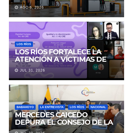
AGO 6, 2026
LOS RÍOS
LOS RÍOS FORTALECE LA
ATENCIÓN A VÍCTIMAS DE
VIOLENCIA DE GÉNERO
JUL 31, 2026
PARA EVITAR LA
REVICTIMIZACIÓN
BABAHOYO
LA ENTREVISTA
LOS RÍOS
NACIONAL
MERCEDES CAICEDO
DEPURA EL CONSEJO DE LA
JUDICATURA