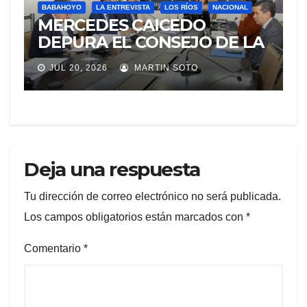
BABAHOYO
LA ENTREVISTA
LOS RÍOS
NACIONAL
MERCEDES CAICEDO
DEPURA EL CONSEJO DE LA
JUDICATURA
JUL 20, 2026
MARTIN SOTO
Deja una respuesta
Tu dirección de correo electrónico no será publicada.
Los campos obligatorios están marcados con
*
Comentario
*