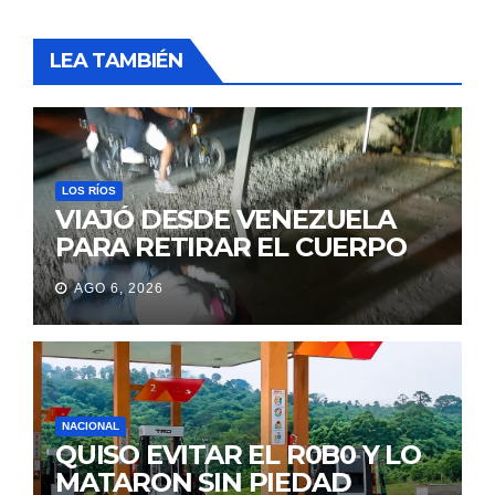
LEA TAMBIÉN
LOS RÍOS
VIAJÓ DESDE VENEZUELA
PARA RETIRAR EL CUERPO
DE SU MARIDO QUE
AGO 6, 2026
PERMANECIÓ SEIS DÍAS EN
LA MORGUE
NACIONAL
QUISO EVITAR EL R0B0 Y LO
MATARON SIN PIEDAD