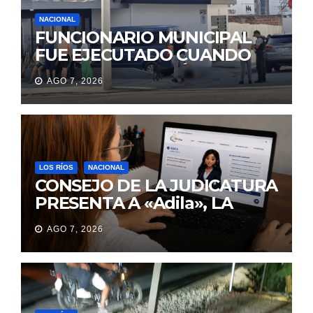
NACIONAL
FUNCIONARIO MUNICIPAL
FUE EJECUTADO CUANDO
IBA A UNA REUNIÓN DE
AGO 7, 2026
TRABAJO EN MANTA
LOS RÍOS
NACIONAL
CONSEJO DE LA JUDICATURA
PRESENTA A «Adila», LA
ASISTENTE VIRTUAL QUE
AGO 7, 2026
ORIENTA A LA CIUDADANÍA
SOBRE TRÁMITES
JUDICIALES