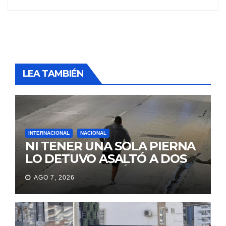
LEA TAMBIÉN
INTERNACIONAL
NACIONAL
NI TENER UNA SOLA PIERNA
LO DETUVO ASALTÓ A DOS
MUJERES Y HUYÓ
AGO 7, 2026
BRINCANDO.