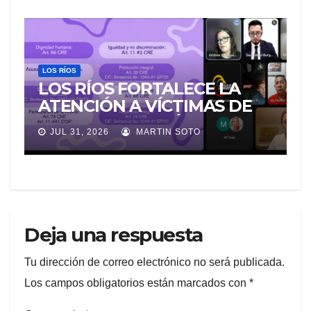
LA MORGUE
LOS RÍOS
LOS RÍOS FORTALECE LA
ATENCIÓN A VÍCTIMAS DE
VIOLENCIA DE GÉNERO
JUL 31, 2026
MARTIN SOTO
PARA EVITAR LA
REVICTIMIZACIÓN
Deja una respuesta
Tu dirección de correo electrónico no será publicada.
Los campos obligatorios están marcados con
*