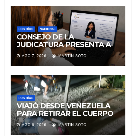
LOS RÍOS
NACIONAL
CONSEJO DE LA
JUDICATURA PRESENTA A
«Adila», LA ASISTENTE
AGO 7, 2026
MARTIN SOTO
VIRTUAL QUE ORIENTA A LA
CIUDADANÍA SOBRE
TRÁMITES JUDICIALES
LOS RÍOS
VIAJÓ DESDE VENEZUELA
PARA RETIRAR EL CUERPO
DE SU MARIDO QUE
AGO 6, 2026
MARTIN SOTO
PERMANECIÓ SEIS DÍAS EN