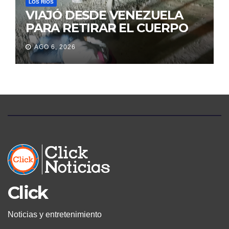
LOS RÍOS
VIAJÓ DESDE VENEZUELA
PARA RETIRAR EL CUERPO
DE SU MARIDO QUE
AGO 6, 2026
PERMANECIÓ SEIS DÍAS EN
LA MORGUE
Click
Noticias y entretenimiento