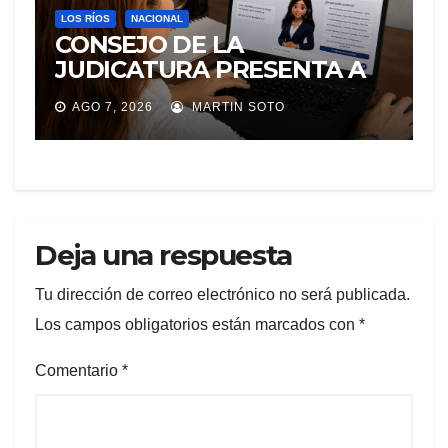
LOS RÍOS
NACIONAL
CONSEJO DE LA
JUDICATURA PRESENTA A
«Adila», LA ASISTENTE
AGO 7, 2026
MARTIN SOTO
VIRTUAL QUE ORIENTA A LA
CIUDADANÍA SOBRE
TRÁMITES JUDICIALES
Deja una respuesta
Tu dirección de correo electrónico no será publicada.
Los campos obligatorios están marcados con
*
Comentario
*