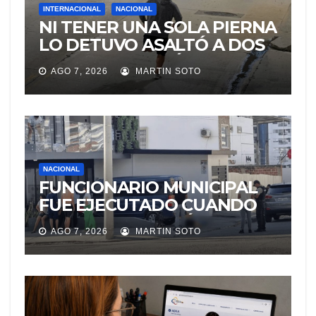
INTERNACIONAL
NACIONAL
NI TENER UNA SOLA PIERNA
LO DETUVO ASALTÓ A DOS
MUJERES Y HUYÓ
AGO 7, 2026
MARTIN SOTO
BRINCANDO.
NACIONAL
FUNCIONARIO MUNICIPAL
FUE EJECUTADO CUANDO
IBA A UNA REUNIÓN DE
AGO 7, 2026
MARTIN SOTO
TRABAJO EN MANTA