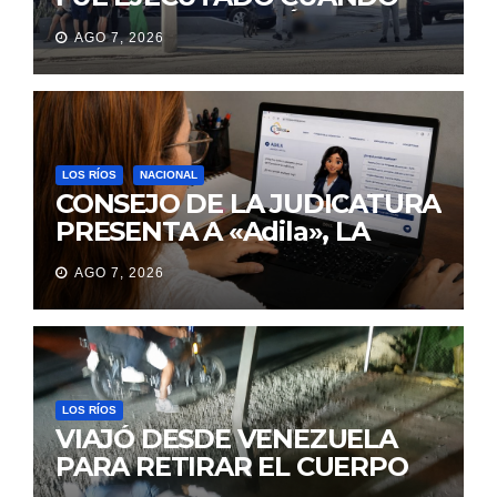
IBA A UNA REUNIÓN DE
AGO 7, 2026
TRABAJO EN MANTA
LOS RÍOS
NACIONAL
CONSEJO DE LA JUDICATURA
PRESENTA A «Adila», LA
ASISTENTE VIRTUAL QUE
AGO 7, 2026
ORIENTA A LA CIUDADANÍA
SOBRE TRÁMITES
JUDICIALES
LOS RÍOS
VIAJÓ DESDE VENEZUELA
PARA RETIRAR EL CUERPO
DE SU MARIDO QUE