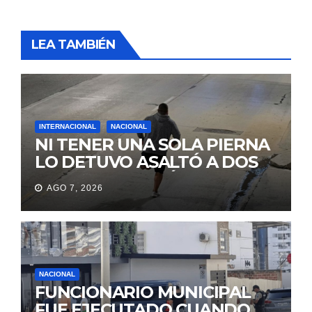
LEA TAMBIÉN
INTERNACIONAL
NACIONAL
NI TENER UNA SOLA PIERNA
LO DETUVO ASALTÓ A DOS
MUJERES Y HUYÓ
AGO 7, 2026
BRINCANDO.
NACIONAL
FUNCIONARIO MUNICIPAL
FUE EJECUTADO CUANDO