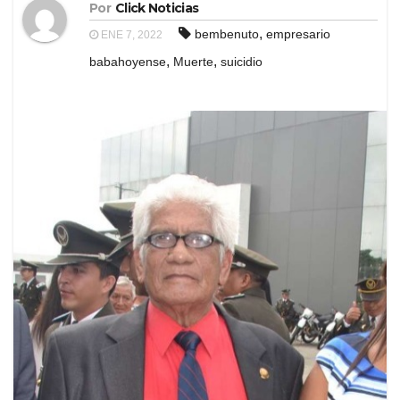
Por
Click Noticias
,
bembenuto
empresario
ENE 7, 2022
,
,
babahoyense
Muerte
suicidio