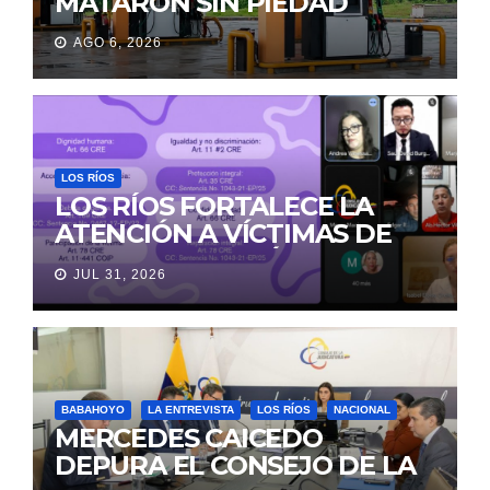
MATARON SIN PIEDAD
AGO 6, 2026
LOS RÍOS
LOS RÍOS FORTALECE LA
ATENCIÓN A VÍCTIMAS DE
VIOLENCIA DE GÉNERO
JUL 31, 2026
PARA EVITAR LA
REVICTIMIZACIÓN
BABAHOYO
LA ENTREVISTA
LOS RÍOS
NACIONAL
MERCEDES CAICEDO
DEPURA EL CONSEJO DE LA