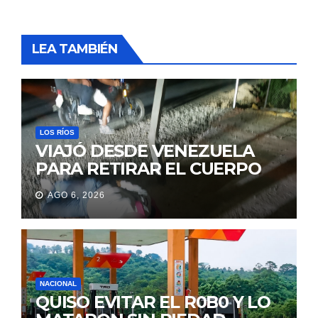
LEA TAMBIÉN
LOS RÍOS
VIAJÓ DESDE VENEZUELA
PARA RETIRAR EL CUERPO
DE SU MARIDO QUE
AGO 6, 2026
PERMANECIÓ SEIS DÍAS EN
LA MORGUE
NACIONAL
QUISO EVITAR EL R0B0 Y LO