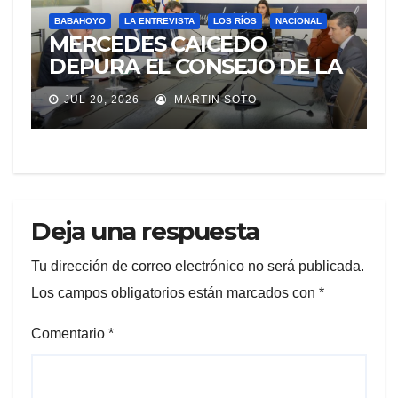
BABAHOYO
LA ENTREVISTA
LOS RÍOS
NACIONAL
MERCEDES CAICEDO
DEPURA EL CONSEJO DE LA
JUDICATURA
JUL 20, 2026
MARTIN SOTO
Deja una respuesta
Tu dirección de correo electrónico no será publicada.
Los campos obligatorios están marcados con
*
Comentario
*