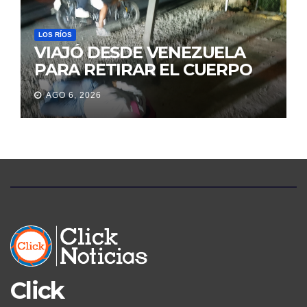
LOS RÍOS
VIAJÓ DESDE VENEZUELA
PARA RETIRAR EL CUERPO
DE SU MARIDO QUE
AGO 6, 2026
PERMANECIÓ SEIS DÍAS EN
LA MORGUE
Click