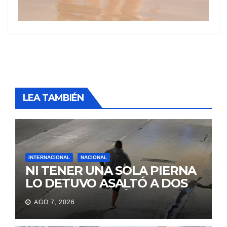
LEA TAMBIÉN
INTERNACIONAL
NACIONAL
NI TENER UNA SOLA PIERNA
LO DETUVO ASALTÓ A DOS
MUJERES Y HUYÓ
AGO 7, 2026
BRINCANDO.