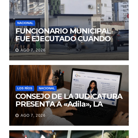
NACIONAL
FUNCIONARIO MUNICIPAL
FUE EJECUTADO CUANDO
IBA A UNA REUNIÓN DE
AGO 7, 2026
TRABAJO EN MANTA
LOS RÍOS
NACIONAL
CONSEJO DE LA JUDICATURA
PRESENTA A «Adila», LA
ASISTENTE VIRTUAL QUE
AGO 7, 2026
ORIENTA A LA CIUDADANÍA
SOBRE TRÁMITES
JUDICIALES