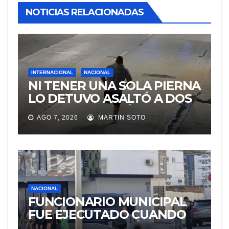
NOTICIAS RELACIONADAS
INTERNACIONAL
NACIONAL
NI TENER UNA SOLA PIERNA
LO DETUVO ASALTÓ A DOS
MUJERES Y HUYÓ
AGO 7, 2026
MARTIN SOTO
BRINCANDO.
NACIONAL
FUNCIONARIO MUNICIPAL
FUE EJECUTADO CUANDO
IBA A UNA REUNIÓN DE