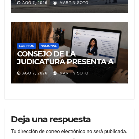
AGO 7, 2026
MARTIN SOTO
TRABAJO EN MANTA
LOS RÍOS
NACIONAL
CONSEJO DE LA
JUDICATURA PRESENTA A
«Adila», LA ASISTENTE
AGO 7, 2026
MARTIN SOTO
VIRTUAL QUE ORIENTA A LA
CIUDADANÍA SOBRE
TRÁMITES JUDICIALES
Deja una respuesta
Tu dirección de correo electrónico no será publicada.