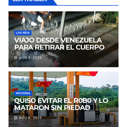
LOS RÍOS
VIAJÓ DESDE VENEZUELA
PARA RETIRAR EL CUERPO
DE SU MARIDO QUE
AGO 6, 2026
PERMANECIÓ SEIS DÍAS EN
LA MORGUE
NACIONAL
QUISO EVITAR EL R0B0 Y LO
MATARON SIN PIEDAD
AGO 6, 2026