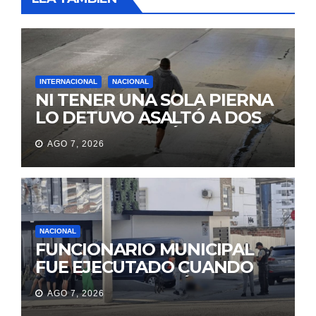
INTERNACIONAL
NACIONAL
NI TENER UNA SOLA PIERNA
LO DETUVO ASALTÓ A DOS
MUJERES Y HUYÓ
AGO 7, 2026
BRINCANDO.
NACIONAL
FUNCIONARIO MUNICIPAL
FUE EJECUTADO CUANDO
IBA A UNA REUNIÓN DE
AGO 7, 2026
TRABAJO EN MANTA