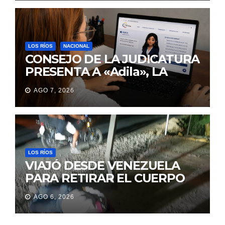
LOS RÍOS
NACIONAL
CONSEJO DE LA JUDICATURA
PRESENTA A «Adila», LA
ASISTENTE VIRTUAL QUE
AGO 7, 2026
ORIENTA A LA CIUDADANÍA
SOBRE TRÁMITES
JUDICIALES
LOS RÍOS
VIAJÓ DESDE VENEZUELA
PARA RETIRAR EL CUERPO
DE SU MARIDO QUE
AGO 6, 2026
PERMANECIÓ SEIS DÍAS EN
LA MORGUE