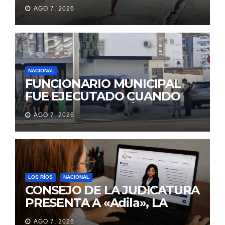
MUJERES Y HUYÓ
AGO 7, 2026
BRINCANDO.
NACIONAL
FUNCIONARIO MUNICIPAL
FUE EJECUTADO CUANDO
IBA A UNA REUNIÓN DE
AGO 7, 2026
TRABAJO EN MANTA
LOS RÍOS
NACIONAL
CONSEJO DE LA JUDICATURA
PRESENTA A «Adila», LA
ASISTENTE VIRTUAL QUE
AGO 7, 2026