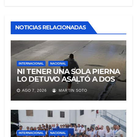
NOTICIAS RELACIONADAS
INTERNACIONAL
NACIONAL
NI TENER UNA SOLA PIERNA
LO DETUVO ASALTÓ A DOS
MUJERES Y HUYÓ
AGO 7, 2026
MARTIN SOTO
BRINCANDO.
INTERNACIONAL
NACIONAL