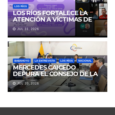
LOS RÍOS
LOS RÍOS FORTALECE LA
ATENCIÓN A VÍCTIMAS DE
VIOLENCIA DE GÉNERO
JUL 31, 2026
PARA EVITAR LA
REVICTIMIZACIÓN
BABAHOYO
LA ENTREVISTA
LOS RÍOS
NACIONAL
MERCEDES CAICEDO
DEPURA EL CONSEJO DE LA
JUDICATURA
JUL 20, 2026