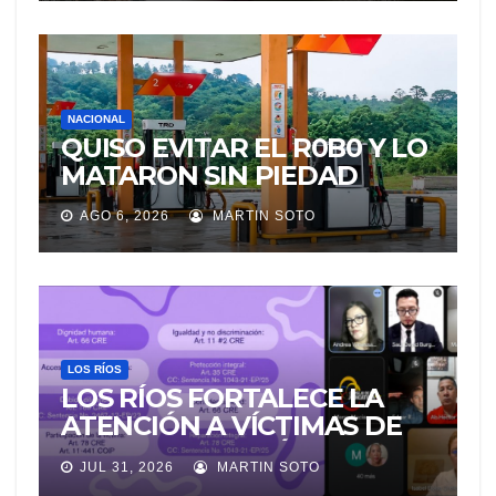
LA MORGUE
NACIONAL
QUISO EVITAR EL R0B0 Y LO
MATARON SIN PIEDAD
AGO 6, 2026
MARTIN SOTO
LOS RÍOS
LOS RÍOS FORTALECE LA
ATENCIÓN A VÍCTIMAS DE
VIOLENCIA DE GÉNERO
JUL 31, 2026
MARTIN SOTO
PARA EVITAR LA