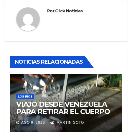
Por
Click Noticias
NOTICIAS RELACIONADAS
LOS RÍOS
VIAJÓ DESDE VENEZUELA
PARA RETIRAR EL CUERPO
DE SU MARIDO QUE
AGO 6, 2026
MARTIN SOTO
PERMANECIÓ SEIS DÍAS EN