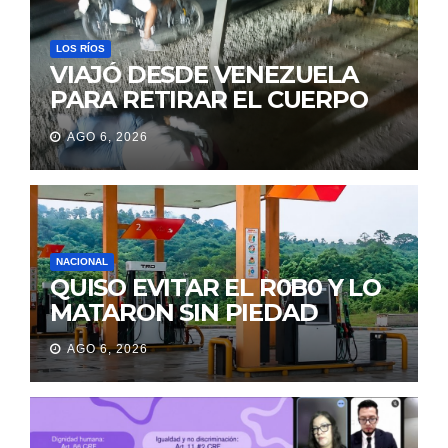
LOS RÍOS
VIAJÓ DESDE VENEZUELA
PARA RETIRAR EL CUERPO
DE SU MARIDO QUE
AGO 6, 2026
PERMANECIÓ SEIS DÍAS EN
LA MORGUE
NACIONAL
QUISO EVITAR EL R0B0 Y LO
MATARON SIN PIEDAD
AGO 6, 2026