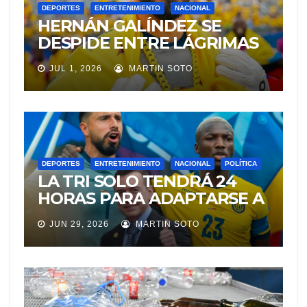
DEPORTES
ENTRETENIMIENTO
NACIONAL
HERNÁN GALÍNDEZ SE
DESPIDE ENTRE LÁGRIMAS
DE LA TRI: «NO ESPERABA
JUL 1, 2026
MARTIN SOTO
ESTE FINAL»
DEPORTES
ENTRETENIMIENTO
NACIONAL
POLÍTICA
LA TRI SOLO TENDRÁ 24
HORAS PARA ADAPTARSE A
LA ALTURA DE CIUDAD DE
JUN 29, 2026
MARTIN SOTO
MÉXICO ANTES DEL
PARTIDO