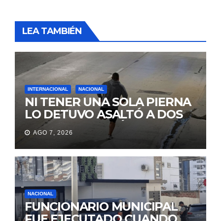
LEA TAMBIÉN
INTERNACIONAL
NACIONAL
NI TENER UNA SOLA PIERNA
LO DETUVO ASALTÓ A DOS
MUJERES Y HUYÓ
AGO 7, 2026
BRINCANDO.
NACIONAL
FUNCIONARIO MUNICIPAL
FUE EJECUTADO CUANDO