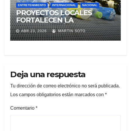
ENTRETENIMIENTO
INTERNACIONAL
NACIONAL
PROYECTOS LOCALES
FORTALECEN LA
RECUPERACIÓN DE
ABR 23, 2026
MARTIN SOTO
MATERIALES Y LA
EDUCACIÓN AMBIENTAL
Deja una respuesta
Tu dirección de correo electrónico no será publicada.
Los campos obligatorios están marcados con
*
Comentario
*