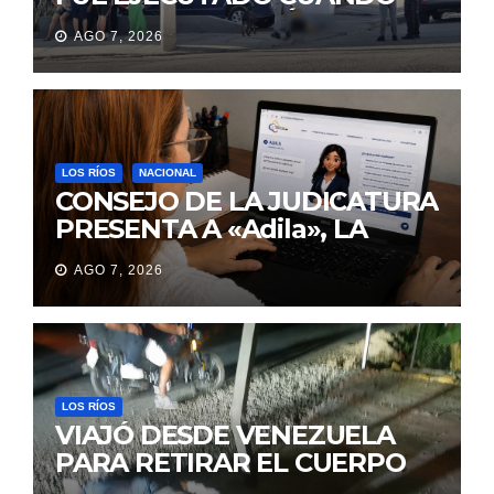
IBA A UNA REUNIÓN DE
AGO 7, 2026
TRABAJO EN MANTA
LOS RÍOS
NACIONAL
CONSEJO DE LA JUDICATURA
PRESENTA A «Adila», LA
ASISTENTE VIRTUAL QUE
AGO 7, 2026
ORIENTA A LA CIUDADANÍA
SOBRE TRÁMITES
JUDICIALES
LOS RÍOS
VIAJÓ DESDE VENEZUELA
PARA RETIRAR EL CUERPO
DE SU MARIDO QUE